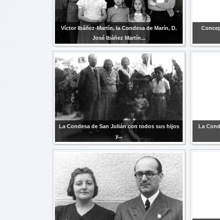
Víctor Ibáñez-Martín, la Condesa de Marín, D.
Concep
José Ibáñez Martín...
La Condesa de San Julián con todos sus hijos
La Conde
y...